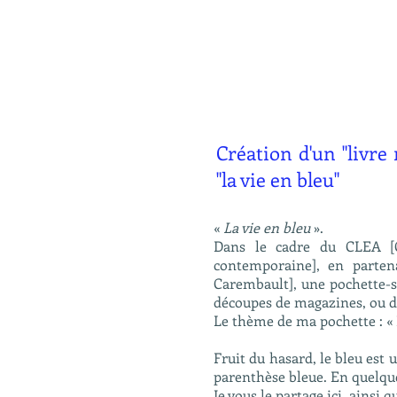
Création d'un "livre 
"la vie en bleu"
«
La vie en bleu
».
Dans le cadre du CLEA [Co
contemporaine], en parten
Carembault], une pochette-s
découpes de magazines, ou de
Le thème de ma pochette : « L
Fruit du hasard, le bleu est
parenthèse bleue. En quelques
Je vous le partage ici, ainsi 