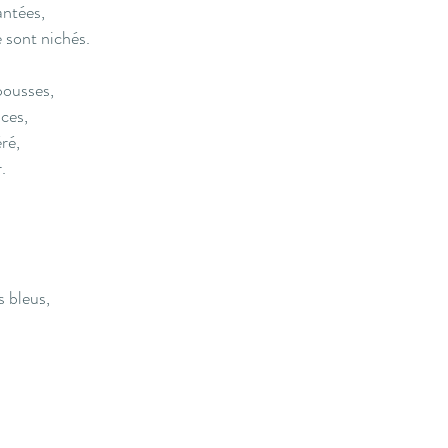
antées,
e sont nichés.
pousses,
ces,
ré,
.
s bleus,