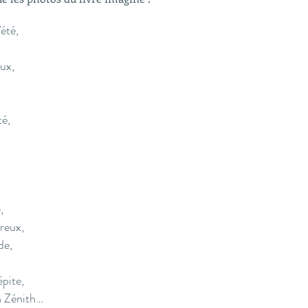
’été,
ux,
té,
,
,
reux,
de,
épite,
n Zénith…