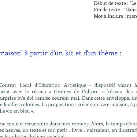
Début de texte : "Le 
Fin de texte : "Dans 
Mot à inclure : me
maison" à partir d'un kit et d'un thème :
ntrat Local d’Education Artistique - dispositif visant à 
ariat avec le réseau « Graines de Culture » [réseau des 
urprise m’a été remise courant mai. Dans cette enveloppe, un 
 feuilles colorées. La proposition : créer son livre-maison, à
a vie en bleu ».
 une couleur récurrente dans mes romans. Alors, le temps d’une 
 heures, un texte et son petit « livre » naissaient, en illustrat
que les photos du livre imaginé :