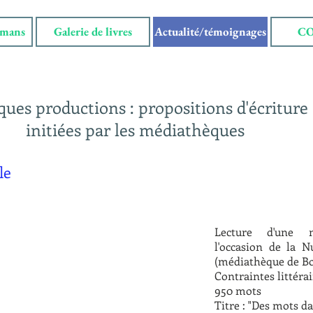
omans
Galerie de livres
Actualité/témoignages
C
ues productions : propositions d'écriture
initiées par les médiathèques
le
Lecture d'une n
l'occasion de la N
(médiathèque de Bo
Contraintes littérai
950 mots
Titre : "Des mots da