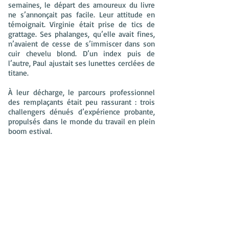
semaines, le départ des amoureux du livre
ne s’annonçait pas facile. Leur attitude en
témoignait. Virginie était prise de tics de
grattage. Ses phalanges, qu’elle avait fines,
n’avaient de cesse de s’immiscer dans son
cuir chevelu blond. D’un index puis de
l’autre, Paul ajustait ses lunettes cerclées de
titane.
À leur décharge, le parcours professionnel
des remplaçants était peu rassurant : trois
challengers dénués d’expérience probante,
propulsés dans le monde du travail en plein
boom estival.
Quelques secondes avant leur départ, Paul
s’était encore inquiété : « Sûr, ça va aller ? »
Nous avions répondu que sûr, ça irait.
Trois voix au diapason. Charlie. Zélie. Et moi :
Marie.
Nos parents se tenaient dos à la porte vitrée
de . Sur le parquet, un bagage bleu. Et