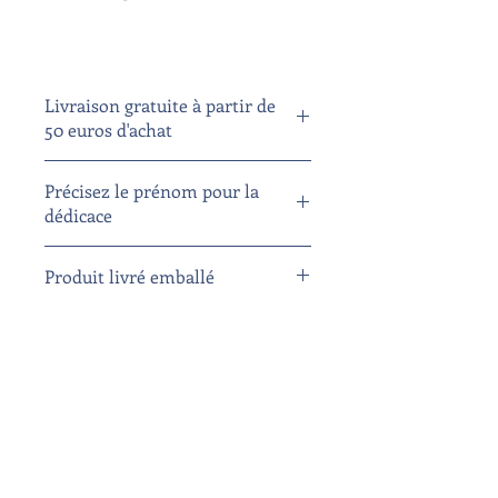
Livraison gratuite à partir de
50 euros d'achat
Précisez le prénom pour la
dédicace
Produit livré emballé
Livraison Colissimo (3-5 jours
ouvrables)
Roman en précommande
(sortie le 26/11/2021)